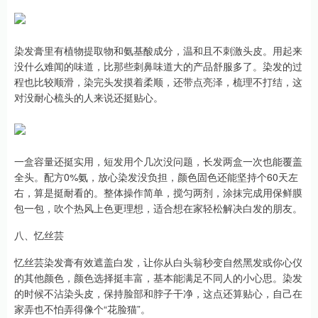
染发膏里有植物提取物和氨基酸成分，温和且不刺激头皮。用起来
没什么难闻的味道，比那些刺鼻味道大的产品舒服多了。染发的过
程也比较顺滑，染完头发摸着柔顺，还带点亮泽，梳理不打结，这
对没耐心梳头的人来说还挺贴心。
一盒容量还挺实用，短发用个几次没问题，长发两盒一次也能覆盖
全头。配方0%氨，放心染发没负担，颜色固色还能坚持个60天左
右，算是挺耐看的。整体操作简单，搅匀两剂，涂抹完成用保鲜膜
包一包，吹个热风上色更理想，适合想在家轻松解决白发的朋友。
八、忆丝芸
忆丝芸染发膏有效遮盖白发，让你从白头翁秒变自然黑发或你心仪
的其他颜色，颜色选择挺丰富，基本能满足不同人的小心思。染发
的时候不沾染头皮，保持脸部和脖子干净，这点还算贴心，自己在
家弄也不怕弄得像个“花脸猫”。