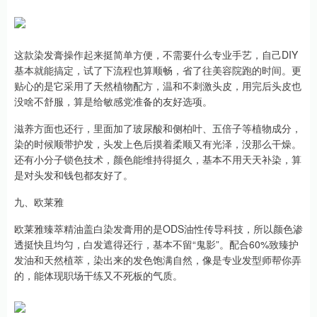
这款染发膏操作起来挺简单方便，不需要什么专业手艺，自己DIY
基本就能搞定，试了下流程也算顺畅，省了往美容院跑的时间。更
贴心的是它采用了天然植物配方，温和不刺激头皮，用完后头皮也
没啥不舒服，算是给敏感党准备的友好选项。
滋养方面也还行，里面加了玻尿酸和侧柏叶、五倍子等植物成分，
染的时候顺带护发，头发上色后摸着柔顺又有光泽，没那么干燥。
还有小分子锁色技术，颜色能维持得挺久，基本不用天天补染，算
是对头发和钱包都友好了。
九、欧莱雅
欧莱雅臻萃精油盖白染发膏用的是ODS油性传导科技，所以颜色渗
透挺快且均匀，白发遮得还行，基本不留“鬼影”。配合60%致臻护
发油和天然植萃，染出来的发色饱满自然，像是专业发型师帮你弄
的，能体现职场干练又不死板的气质。