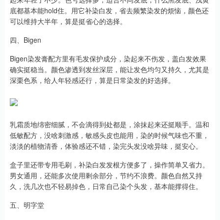
底都基本能hold住。用它补染白发，省去频繁染发的烦恼，颜色还
可以维持大半年，算是挺省心的选择。
四、Bigen
Bigen染发膏配方里有毛发保护成分，染起来不伤发，盖白发效果
确实挺稳当。颜色渗透到发丝深层，能让发色均匀又持久，尤其是
深栗色系，给人年轻感还行，算是日常染发的好选择。
乳霜质地绵密细腻，不会滴得到处都是，涂抹起来还挺顺手。温和
低敏配方，没啥刺激感，敏感头皮也能用，染的时候气味也不重，
淡淡的植物清香，体验感还不错，染完头发没啥异味，挺安心。
盒子里还带专用毛刷，补染白发发根方便多了，操作简单又省力。
男女通用，还能多次使用剩余部分，节约不浪费。颜色自然又持
久，洗几次也不轻易掉色，日常自己染个头发，基本能撑得住。
五、明字堂