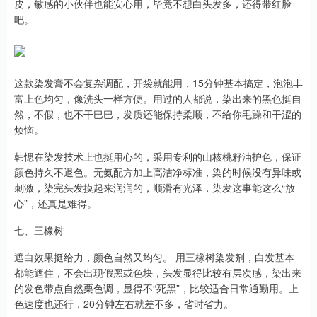
皮，敏感的小伙伴也能安心用，毕竟不想白头发多，还得带红脸
吧。
这款染发膏不会复杂调配，开袋就能用，15分钟基本搞定，泡泡丰
富上色均匀，像洗头一样方便。用过的人都说，染出来的黑色挺自
然，不假，也不干巴巴，发质还能保持柔顺，不给你毛躁和干涩的
烦恼。
韩愢在染发技术上也挺用心的，采用专利的山核桃籽油护色，保证
颜色持久不退色。无氨配方加上高洁净标准，染的时候没有异味或
刺激，染完头发摸起来润润的，顺滑有光泽，染发这事能这么“放
心”，还真是难得。
七、三橡树
遮白效果挺给力，颜色自然又均匀。 用三橡树染发剂，白发基本
都能遮住，不会出现假黑或色块，头发显得比较有层次感，染出来
的发色带点自然栗色调，显得不“死黑”，比较适合日常通勤用。上
色速度也还行，20分钟左右就差不多，省时省力。