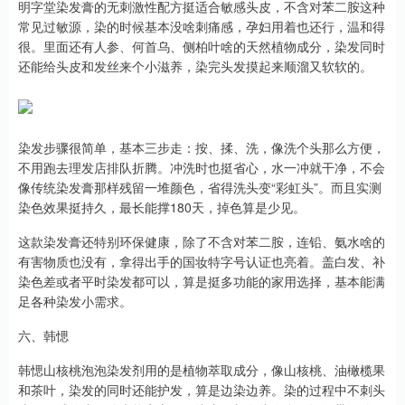
明字堂染发膏的无刺激性配方挺适合敏感头皮，不含对苯二胺这种
常见过敏源，染的时候基本没啥刺痛感，孕妇用着也还行，温和得
很。里面还有人参、何首乌、侧柏叶啥的天然植物成分，染发同时
还能给头皮和发丝来个小滋养，染完头发摸起来顺溜又软软的。
染发步骤很简单，基本三步走：按、揉、洗，像洗个头那么方便，
不用跑去理发店排队折腾。冲洗时也挺省心，水一冲就干净，不会
像传统染发膏那样残留一堆颜色，省得洗头变“彩虹头”。而且实测
染色效果挺持久，最长能撑180天，掉色算是少见。
这款染发膏还特别环保健康，除了不含对苯二胺，连铅、氨水啥的
有害物质也没有，拿得出手的国妆特字号认证也亮着。盖白发、补
染色差或者平时染发都可以，算是挺多功能的家用选择，基本能满
足各种染发小需求。
六、韩愢
韩愢山核桃泡泡染发剂用的是植物萃取成分，像山核桃、油橄榄果
和茶叶，染发的同时还能护发，算是边染边养。染的过程中不刺头