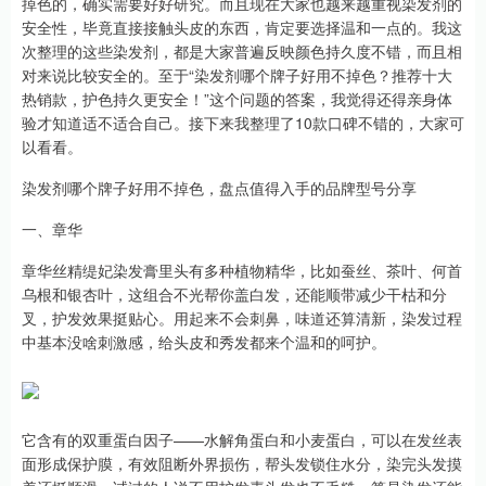
掉色的，确实需要好好研究。而且现在大家也越来越重视染发剂的
安全性，毕竟直接接触头皮的东西，肯定要选择温和一点的。我这
次整理的这些染发剂，都是大家普遍反映颜色持久度不错，而且相
对来说比较安全的。至于“染发剂哪个牌子好用不掉色？推荐十大
热销款，护色持久更安全！”这个问题的答案，我觉得还得亲身体
验才知道适不适合自己。接下来我整理了10款口碑不错的，大家可
以看看。
染发剂哪个牌子好用不掉色，盘点值得入手的品牌型号分享
一、章华
章华丝精缇妃染发膏里头有多种植物精华，比如蚕丝、茶叶、何首
乌根和银杏叶，这组合不光帮你盖白发，还能顺带减少干枯和分
叉，护发效果挺贴心。用起来不会刺鼻，味道还算清新，染发过程
中基本没啥刺激感，给头皮和秀发都来个温和的呵护。
它含有的双重蛋白因子——水解角蛋白和小麦蛋白，可以在发丝表
面形成保护膜，有效阻断外界损伤，帮头发锁住水分，染完头发摸