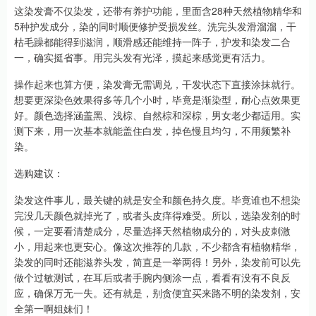
这染发膏不仅染发，还带有养护功能，里面含28种天然植物精华和
5种护发成分，染的同时顺便修护受损发丝。洗完头发滑溜溜，干
枯毛躁都能得到滋润，顺滑感还能维持一阵子，护发和染发二合
一，确实挺省事。用完头发有光泽，摸起来感觉更有活力。
操作起来也算方便，染发膏无需调兑，干发状态下直接涂抹就行。
想要更深染色效果得多等几个小时，毕竟是渐染型，耐心点效果更
好。颜色选择涵盖黑、浅棕、自然棕和深棕，男女老少都适用。实
测下来，用一次基本就能盖住白发，掉色慢且均匀，不用频繁补
染。
选购建议：
染发这件事儿，最关键的就是安全和颜色持久度。毕竟谁也不想染
完没几天颜色就掉光了，或者头皮痒得难受。所以，选染发剂的时
候，一定要看清楚成分，尽量选择天然植物成分的，对头皮刺激
小，用起来也更安心。像这次推荐的几款，不少都含有植物精华，
染发的同时还能滋养头发，简直是一举两得！另外，染发前可以先
做个过敏测试，在耳后或者手腕内侧涂一点，看看有没有不良反
应，确保万无一失。还有就是，别贪便宜买来路不明的染发剂，安
全第一啊姐妹们！