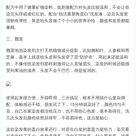
配方中用了微量矿物染料，低刺激配方对头皮比较温和，不会让你
染完头痒或者红红的。配合“劲活重塑角蛋白”洗发液，染后头发更
强韧有弹性，算是给头发做了个小小的营养补给，颜值和发质都能
兼顾。
三、翘宠
翘宠泡泡染发剂主打天然植物成分提取，比如侧柏叶、人参根和黑
芝麻，基本上就是给头皮和头发穿了层“防护衣”，用起来还挺温和
的，不像传统染发剂那样刺激得让人直皱眉头。染发的时候还能感
受到果油的滋养，头发不会干巴巴，倒是挺润的。
使用起来很方便，开袋即用，三步搞定，根本不用搞什么复杂调
配，体验感还不错。朋友试了下，15分钟就染好了，颜色均匀不
花，自己在家染发都没啥压力，也不用担心色差，基本靠得住。洗
几次头发后颜色依然挂得牢，不容易掉色，这点挺贴心。
这款染发膏的盖白效果还行，对原生白发的遮盖力挺给力，染完看
起来年轻了不少。色号选择多，适合不同发底，什么黑发底、浅黄