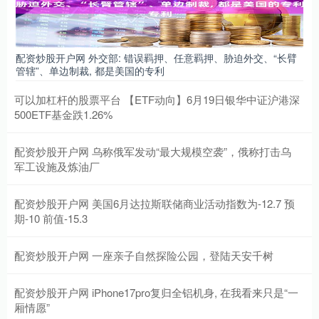
配资炒股开户网 外交部: 错误羁押、任意羁押、胁迫外交、“长臂
管辖”、单边制裁, 都是美国的专利
可以加杠杆的股票平台 【ETF动向】6月19日银华中证沪港深
500ETF基金跌1.26%
配资炒股开户网 乌称俄军发动“最大规模空袭”，俄称打击乌
军工设施及炼油厂
配资炒股开户网 美国6月达拉斯联储商业活动指数为-12.7 预
期-10 前值-15.3
配资炒股开户网 一座亲子自然探险公园，登陆天安千树
配资炒股开户网 iPhone17pro复归全铝机身, 在我看来只是“一
厢情愿”