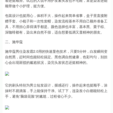
着还挺顺滑。试过的人说不用护发素头发也不毛糙，算是染发还能
顺带做个小护理，挺方便。
包装设计也挺用心，体积不大，操作起来简单省事，盒子里直接附
赠手套、小梳子和一次性发帽，染发流程基本不用自己额外准备工
具，不用担心弄得满手都是。颜色选择也丰富，基本黑、栗子棕、
深咖啡都有，染出来自然不假，适合想要低调又显精神的朋友。
二、施华蔻
施华蔻男仕染发霜2.0用的快速显色技术，只要5分钟，白发瞬间变
自然黑，赶时间也能轻松搞定。黑色调自然健康，色彩均匀，别担
心会出现斑驳的尴尬状况，染完头发状态还挺精神的。
它的刷头特别为男士短发设计，握感还行，操作起来也挺顺手，涂
抹时不易滴落，手上能保持干净。试了下，连染发小白都能轻松上
手，避免“脑袋花脸”的尴尬，过程省心不少。