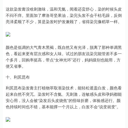
这款染发膏没啥刺激味，温和无氨，闻着还蛮舒心，染的时候头皮
不闷不痒。里面加了摩洛哥坚果油，染完头发不会干枯毛躁，反倒
亮泽柔顺了不少，算是染发时护发兼顾了，省得染完像稻草一样。
颜色是低调的大气青木黑褐，既自然又有光泽，脱离了那种单调黑
色，看起来更有层次感和女人味。试过的朋友说染完能管差不多一
个多月，回购率挺高，带点“女神光环”还行，妈妈级别也能用，方
便又省事。
十、利尻昆布
利尻昆布染发膏主打植物萃取渐染技术，能轻松遮盖白发，颜色看
起来自然不突兀。染发时不含氨、无刺激，连敏感头皮和孕妈都能
安心用，没人会被“染发后头皮烧焦”的怪味折磨，体验感还行。颜
色持续时间也不错，基本能撑一个月以上，白发不会“说变就变”。